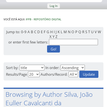
Log In
VOCÊ ESTÁ AQUI:
IFPB - REPOSITÓRIO DIGITAL
Jump to:
0-9
A
B
C
D
E
F
G
H
I
J
K
L
M
N
O
P
Q
R
S
T
U
V
W
X
Y
Z
or enter first few letters:
Sort by:
In order:
Results/Page
Authors/Record:
Browsing by Author Silva, João
Euller Cavalcanti da