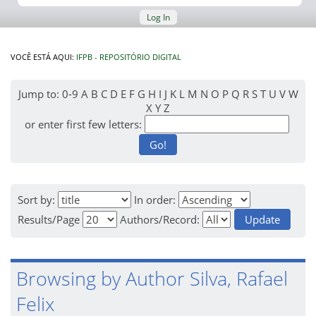
Log In
VOCÊ ESTÁ AQUI:
IFPB - REPOSITÓRIO DIGITAL
Jump to:
0-9
A
B
C
D
E
F
G
H
I
J
K
L
M
N
O
P
Q
R
S
T
U
V
W
X
Y
Z
or enter first few letters:
Sort by:
In order:
Results/Page
Authors/Record:
Browsing by Author Silva, Rafael
Felix