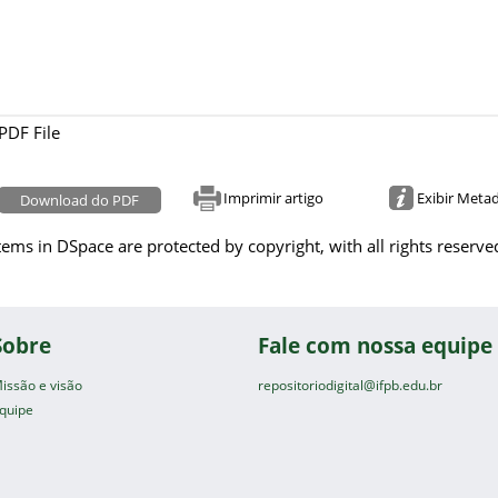
PDF File
Imprimir artigo
Exibir Meta
Download do PDF
tems in DSpace are protected by copyright, with all rights reserve
Sobre
Fale com nossa equipe
issão e visão
repositoriodigital@ifpb.edu.br
quipe