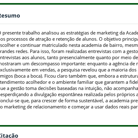
Resumo
 presente trabalho analisou as estratégias de marketing da Acad
os processos de atração e retenção de alunos. O objetivo principa
scolher e continuar matriculado nesta academia de bairro, mesmo
randes redes. Para isso, foram realizadas entrevistas com a gesto
ntrevistas aos alunos, tanto presencialmente quanto por meio de 
ostraram um descompasso importante: enquanto a agência de m
xclusivamente em vendas, a pesquisa revelou que a maioria dos 
migos (boca a boca). Ficou claro também que, embora a estrutura 
tendimento acolhedor e o ambiente familiar que garantem a fideli
ue a gestão toma decisões baseadas na intuição, não acompanha
esperdiçando a divulgação espontânea realizada pelos próprios a
onclui-se que, para crescer de forma sustentável, a academia pre
o marketing de relacionamento e começar a usar dados reais para 
Citação