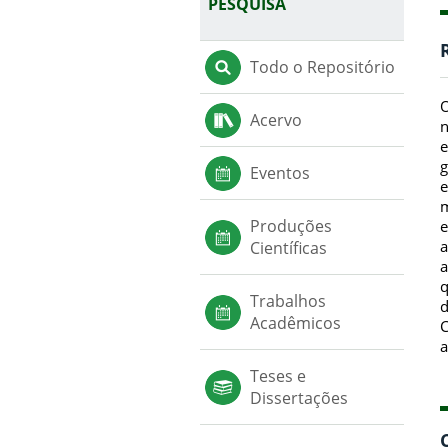
PESQUISA
Todo o Repositório
O
Acervo
n
e
g
Eventos
e
m
Produções
e
a
Científicas
a
q
Trabalhos
d
Acadêmicos
C
a
Teses e
Dissertações