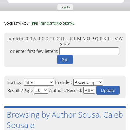
Log In
VOCÊ ESTÁ AQUI:
IFPB - REPOSITÓRIO DIGITAL
Jump to:
0-9
A
B
C
D
E
F
G
H
I
J
K
L
M
N
O
P
Q
R
S
T
U
V
W
X
Y
Z
or enter first few letters:
Sort by:
In order:
Results/Page
Authors/Record:
Browsing by Author Sousa, Caleb
Sousa e