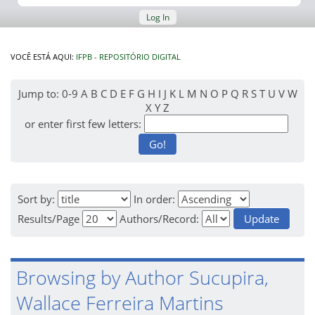
Log In
VOCÊ ESTÁ AQUI:
IFPB - REPOSITÓRIO DIGITAL
Jump to:
0-9
A
B
C
D
E
F
G
H
I
J
K
L
M
N
O
P
Q
R
S
T
U
V
W
X
Y
Z
or enter first few letters:
Sort by:
In order:
Results/Page
Authors/Record:
Browsing by Author Sucupira,
Wallace Ferreira Martins