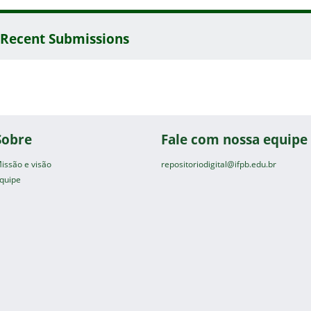
Recent Submissions
Sobre
Fale com nossa equipe
issão e visão
repositoriodigital@ifpb.edu.br
quipe