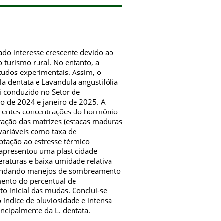
ado interesse crescente devido ao
 turismo rural. No entanto, a
tudos experimentais. Assim, o
la dentata e Lavandula angustifólia
i conduzido no Setor de
o de 2024 e janeiro de 2025. A
ferentes concentrações do hormônio
uração das matrizes (estacas maduras
variáveis como taxa de
ptação ao estresse térmico
a apresentou uma plasticidade
eraturas e baixa umidade relativa
demandando manejos de sombreamento
mento do percentual de
o inicial das mudas. Conclui-se
 índice de pluviosidade e intensa
incipalmente da L. dentata.