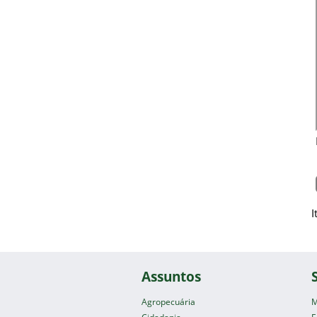
I
Assuntos
Agropecuária
M