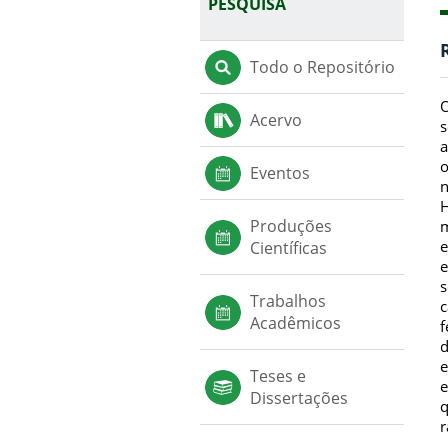
PESQUISA
Todo o Repositório
O
Acervo
s
a
o
Eventos
n
H
Produções
m
e
Científicas
e
s
Trabalhos
c
Acadêmicos
f
d
e
Teses e
e
Dissertações
q
r