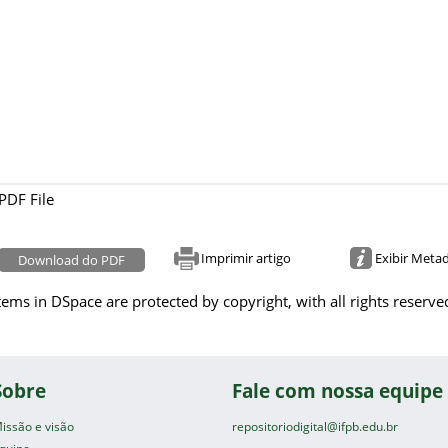
PDF File
Imprimir artigo
Exibir Meta
Download do PDF
tems in DSpace are protected by copyright, with all rights reserve
Sobre
Fale com nossa equipe
issão e visão
repositoriodigital@ifpb.edu.br