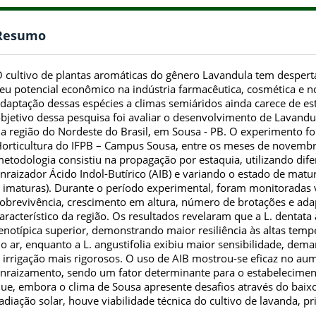
Resumo
 cultivo de plantas aromáticas do gênero Lavandula tem despert
eu potencial econômico na indústria farmacêutica, cosmética e no
daptação dessas espécies a climas semiáridos ainda carece de es
bjetivo dessa pesquisa foi avaliar o desenvolvimento de Lavandu
a região do Nordeste do Brasil, em Sousa - PB. O experimento fo
orticultura do IFPB – Campus Sousa, entre os meses de novembr
etodologia consistiu na propagação por estaquia, utilizando di
nraizador Ácido Indol-Butírico (AIB) e variando o estado de mat
 imaturas). Durante o período experimental, foram monitoradas 
obrevivência, crescimento em altura, número de brotações e ada
aracterístico da região. Os resultados revelaram que a L. dentat
enotípica superior, demonstrando maior resiliência às altas temp
o ar, enquanto a L. angustifolia exibiu maior sensibilidade, 
 irrigação mais rigorosos. O uso de AIB mostrou-se eficaz no au
nraizamento, sendo um fator determinante para o estabeleciment
ue, embora o clima de Sousa apresente desafios através do baixo
adiação solar, houve viabilidade técnica do cultivo de lavanda, pr