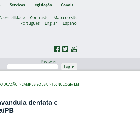
e
Serviços
Legislação
Canais
Acessibilidade
Contraste
Mapa do site
Português
English
Español
Password:
Log In
GRADUAÇÃO
CAMPUS SOUSA
TECNOLOGIA EM
avandula dentata e
sa/PB