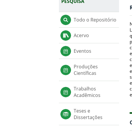
PESQUISA
Todo o Repositório
N
L
Acervo
q
p
c
Eventos
e
c
e
Produções
e
Científicas
s
e
Trabalhos
c
e
Acadêmicos
Teses e
Dissertações