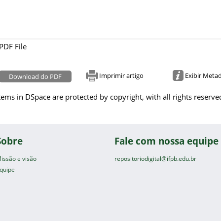
PDF File
Imprimir artigo
Exibir Meta
Download do PDF
tems in DSpace are protected by copyright, with all rights reserve
Sobre
Fale com nossa equipe
issão e visão
repositoriodigital@ifpb.edu.br
quipe