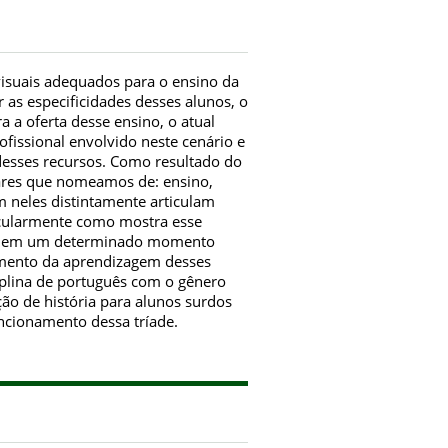
 visuais adequados para o ensino da
 as especificidades desses alunos, o
a a oferta desse ensino, o atual
fissional envolvido neste cenário e
esses recursos. Como resultado do
lares que nomeamos de: ensino,
m neles distintamente articulam
icularmente como mostra esse
ctar em um determinado momento
cimento da aprendizagem desses
iplina de português com o gênero
ção de história para alunos surdos
uncionamento dessa tríade.