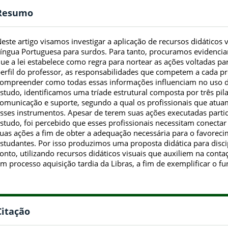
Resumo
este artigo visamos investigar a aplicação de recursos didáticos
íngua Portuguesa para surdos. Para tanto, procuramos evidenciar
ue a lei estabelece como regra para nortear as ações voltadas par
erfil do professor, as responsabilidades que competem a cada pro
ompreender como todas essas informações influenciam no uso d
studo, identificamos uma tríade estrutural composta por três pi
omunicação e suporte, segundo a qual os profissionais que atua
sses instrumentos. Apesar de terem suas ações executadas part
studo, foi percebido que esses profissionais necessitam cone
uas ações a fim de obter a adequação necessária para o favore
studantes. Por isso produzimos uma proposta didática para disc
onto, utilizando recursos didáticos visuais que auxiliem na conta
m processo aquisição tardia da Libras, a fim de exemplificar o f
Citação