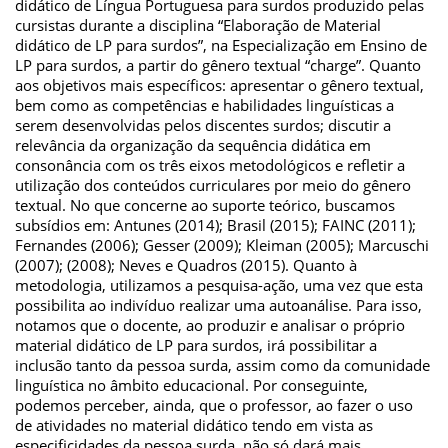
didático de Língua Portuguesa para surdos produzido pelas
cursistas durante a disciplina “Elaboração de Material
didático de LP para surdos”, na Especialização em Ensino de
LP para surdos, a partir do gênero textual “charge”. Quanto
aos objetivos mais específicos: apresentar o gênero textual,
bem como as competências e habilidades linguísticas a
serem desenvolvidas pelos discentes surdos; discutir a
relevância da organização da sequência didática em
consonância com os três eixos metodológicos e refletir a
utilização dos conteúdos curriculares por meio do gênero
textual. No que concerne ao suporte teórico, buscamos
subsídios em: Antunes (2014); Brasil (2015); FAINC (2011);
Fernandes (2006); Gesser (2009); Kleiman (2005); Marcuschi
(2007); (2008); Neves e Quadros (2015). Quanto à
metodologia, utilizamos a pesquisa-ação, uma vez que esta
possibilita ao indivíduo realizar uma autoanálise. Para isso,
notamos que o docente, ao produzir e analisar o próprio
material didático de LP para surdos, irá possibilitar a
inclusão tanto da pessoa surda, assim como da comunidade
linguística no âmbito educacional. Por conseguinte,
podemos perceber, ainda, que o professor, ao fazer o uso
de atividades no material didático tendo em vista as
especificidades da pessoa surda, não só dará mais