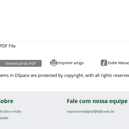
PDF File
Imprimir artigo
Exibir Meta
Download do PDF
tems in DSpace are protected by copyright, with all rights reserve
Sobre
Fale com nossa equipe
issão e visão
repositoriodigital@ifpb.edu.br
quipe