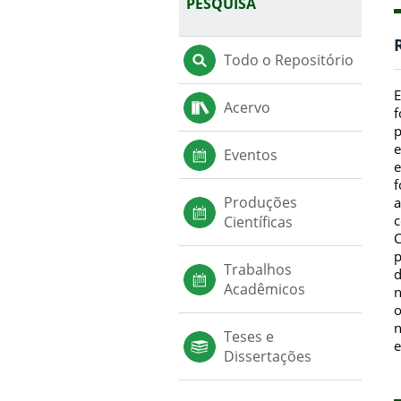
PESQUISA
Todo o Repositório
E
Acervo
f
p
e
Eventos
e
f
Produções
a
c
Científicas
C
p
Trabalhos
d
Acadêmicos
n
o
n
Teses e
e
Dissertações