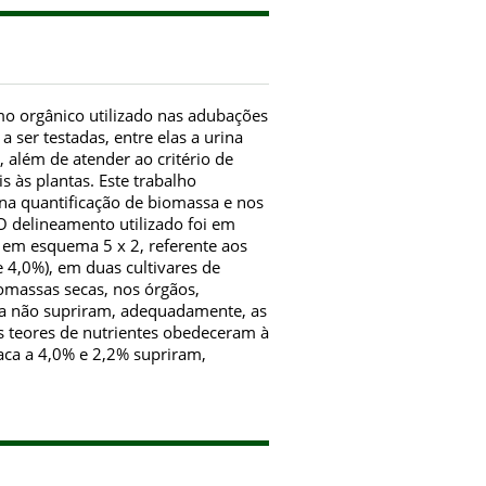
mo orgânico utilizado nas adubações
 ser testadas, entre elas a urina
, além de atender ao critério de
s às plantas. Este trabalho
a na quantificação de biomassa e nos
O delineamento utilizado foi em
, em esquema 5 x 2, referente aos
 e 4,0%), em duas cultivares de
iomassas secas, nos órgãos,
aca não supriram, adequadamente, as
 os teores de nutrientes obedeceram à
aca a 4,0% e 2,2% supriram,