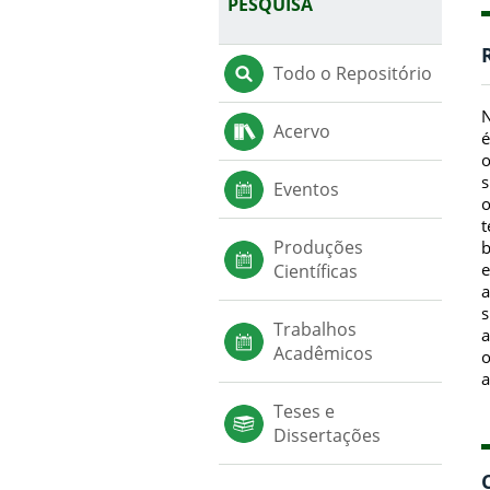
PESQUISA
Todo o Repositório
N
Acervo
é
o
s
Eventos
o
t
Produções
b
e
Científicas
a
s
Trabalhos
a
Acadêmicos
o
a
Teses e
Dissertações