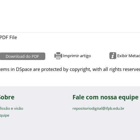
PDF File
Imprimir artigo
Exibir Meta
Download do PDF
tems in DSpace are protected by copyright, with all rights reserve
Sobre
Fale com nossa equipe
issão e visão
repositoriodigital@ifpb.edu.br
quipe