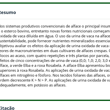
Resumo
os sistemas produtivos convencionais de alface o principal insu
 o esterco bovino, entretanto novas fontes nutricionais começam a
xidada de vaca diluída em água. O uso da urina de vaca na alface
ustentabilidade, pode fornecer nutrientes mineralizados essenciai
bjetivou avaliar os efeitos da aplicação de urina oxidada de vac
eores de macronutrientes em duas cultivares de alfaces crespas. 
locos ao acaso, com quatro repetições e três plantas por parcela
feitos de cinco concentrações de urina de vaca (0,0; 1,0; 2,0; 3,0
lface, a verde Elba e a roxa Rosabela. A alface Elba apresentou b
uperiores à roxa Rosabela. As aplicações de urina oxidada de v
lfaces em nitrogênio e fósforo. Nos tecidos foliares das alfaces,
rdem decrescente K > N > P. As aplicações de urina oxidada de v
dequadamente, em potássio as alfaces.
Citação