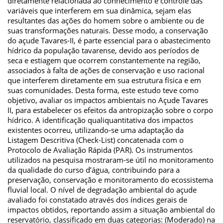
diretamente relacionada ao conhecimento e controle das
variáveis que interferem em sua dinâmica, sejam elas
resultantes das ações do homem sobre o ambiente ou de
suas transformações naturais. Desse modo, a conservação
do açude Tavares-II, é parte essencial para o abastecimento
hídrico da população tavarense, devido aos períodos de
seca e estiagem que ocorrem constantemente na região,
associados à falta de ações de conservação e uso racional
que interferem diretamente em sua estrutura física e em
suas comunidades. Desta forma, este estudo teve como
objetivo, avaliar os impactos ambientais no Açude Tavares
II, para estabelecer os efeitos da antropização sobre o corpo
hídrico. A identificação qualiquantitativa dos impactos
existentes ocorreu, utilizando-se uma adaptação da
Listagem Descritiva (Check-List) concatenada com o
Protocolo de Avaliação Rápida (PAR). Os instrumentos
utilizados na pesquisa mostraram-se útil no monitoramento
da qualidade do curso d’água, contribuindo para a
preservação, conservação e monitoramento do ecossistema
fluvial local. O nível de degradação ambiental do açude
avaliado foi constatado através dos índices gerais de
impactos obtidos, reportando assim a situação ambiental do
reservatório, classificado em duas categorias: (Moderado) na