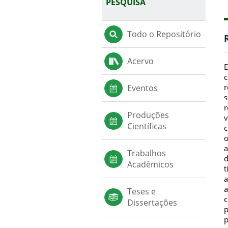
PESQUISA
Todo o Repositório
Acervo
E
c
r
Eventos
s
r
Produções
v
Científicas
c
o
a
Trabalhos
d
Acadêmicos
t
a
a
Teses e
c
Dissertações
p
p