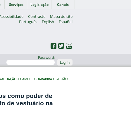
e
Serviços
Legislação
Canais
Acessibilidade
Contraste
Mapa do site
Português
English
Español
Password:
Log In
GRADUAÇÃO
CAMPUS GUARABIRA
GESTÃO
ios como poder de
o de vestuário na