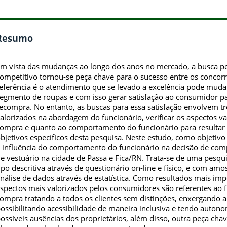
Resumo
m vista das mudanças ao longo dos anos no mercado, a busca pe
ompetitivo tornou-se peça chave para o sucesso entre os concorr
eferência é o atendimento que se levado a excelência pode mudar
egmento de roupas e com isso gerar satisfação ao consumidor par
ecompra. No entanto, as buscas para essa satisfação envolvem trê
alorizados na abordagem do funcionário, verificar os aspectos v
ompra e quanto ao comportamento do funcionário para resultar n
bjetivos específicos desta pesquisa. Neste estudo, como objetiv
 influência do comportamento do funcionário na decisão de co
e vestuário na cidade de Passa e Fica/RN. Trata-se de uma pesq
ipo descritiva através de questionário on-line e físico, e com am
nálise de dados através de estatística. Como resultados mais i
spectos mais valorizados pelos consumidores são referentes ao f
ompra tratando a todos os clientes sem distinções, enxergando 
ossibilitando acessibilidade de maneira inclusiva e tendo auton
ossíveis ausências dos proprietários, além disso, outra peça cha