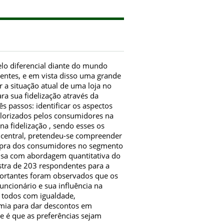
lo diferencial diante do mundo
entes, e em vista disso uma grande
 a situação atual de uma loja no
a sua fidelização através da
s passos: identificar os aspectos
alorizados pelos consumidores na
a fidelização , sendo esses os
o central, pretendeu-se compreender
mpra dos consumidores no segmento
uisa com abordagem quantitativa do
ostra de 203 respondentes para a
mportantes foram observados que os
uncionário e sua influência na
a todos com igualdade,
omia para dar descontos em
ve é que as preferências sejam