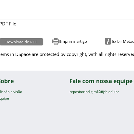
PDF File
Imprimir artigo
Exibir Meta
Download do PDF
tems in DSpace are protected by copyright, with all rights reserve
Sobre
Fale com nossa equipe
issão e visão
repositoriodigital@ifpb.edu.br
quipe