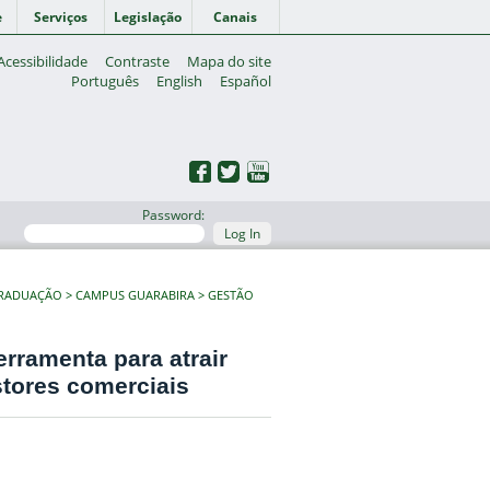
e
Serviços
Legislação
Canais
Acessibilidade
Contraste
Mapa do site
Português
English
Español
Password:
Log In
GRADUAÇÃO
CAMPUS GUARABIRA
GESTÃO
erramenta para atrair
stores comerciais