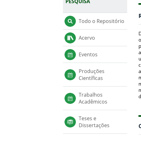
PESQUISA
Todo o Repositório
D
Acervo
o
p
a
Eventos
u
c
Produções
a
m
Científicas
m
m
Trabalhos
d
Acadêmicos
Teses e
Dissertações