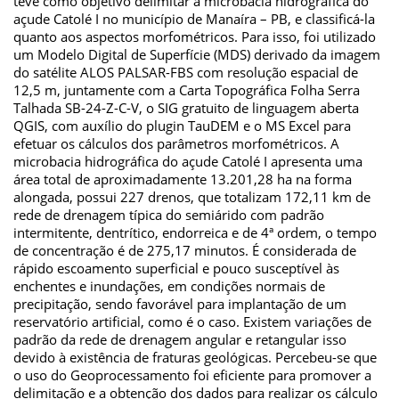
teve como objetivo delimitar a microbacia hidrográfica do
açude Catolé I no município de Manaíra – PB, e classificá-la
quanto aos aspectos morfométricos. Para isso, foi utilizado
um Modelo Digital de Superfície (MDS) derivado da imagem
do satélite ALOS PALSAR-FBS com resolução espacial de
12,5 m, juntamente com a Carta Topográfica Folha Serra
Talhada SB-24-Z-C-V, o SIG gratuito de linguagem aberta
QGIS, com auxílio do plugin TauDEM e o MS Excel para
efetuar os cálculos dos parâmetros morfométricos. A
microbacia hidrográfica do açude Catolé I apresenta uma
área total de aproximadamente 13.201,28 ha na forma
alongada, possui 227 drenos, que totalizam 172,11 km de
rede de drenagem típica do semiárido com padrão
intermitente, dentrítico, endorreica e de 4ª ordem, o tempo
de concentração é de 275,17 minutos. É considerada de
rápido escoamento superficial e pouco susceptível às
enchentes e inundações, em condições normais de
precipitação, sendo favorável para implantação de um
reservatório artificial, como é o caso. Existem variações de
padrão da rede de drenagem angular e retangular isso
devido à existência de fraturas geológicas. Percebeu-se que
o uso do Geoprocessamento foi eficiente para promover a
delimitação e a obtenção dos dados para realizar os cálculo