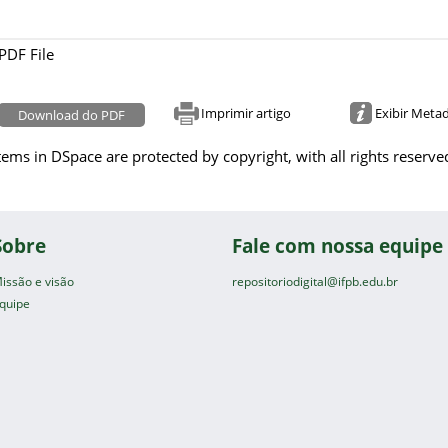
PDF File
Imprimir artigo
Exibir Meta
Download do PDF
tems in DSpace are protected by copyright, with all rights reserve
Sobre
Fale com nossa equipe
issão e visão
repositoriodigital@ifpb.edu.br
quipe