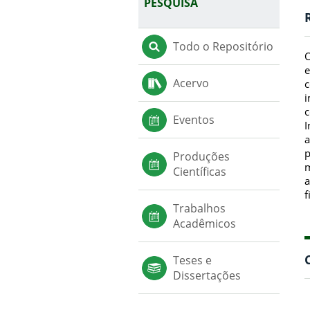
PESQUISA
Todo o Repositório
O
e
Acervo
c
i
c
Eventos
I
a
p
Produções
m
Científicas
a
f
Trabalhos
Acadêmicos
Teses e
Dissertações