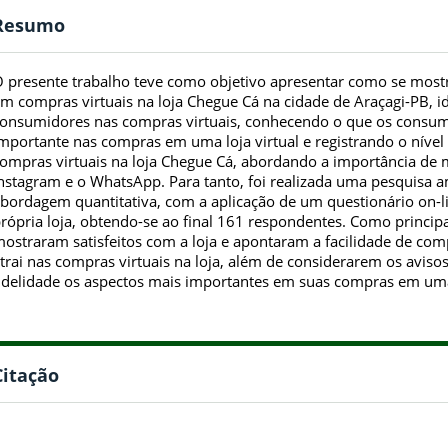
Resumo
 presente trabalho teve como objetivo apresentar como se most
m compras virtuais na loja Chegue Cá na cidade de Araçagi-PB, id
onsumidores nas compras virtuais, conhecendo o que os consu
mportante nas compras em uma loja virtual e registrando o nível
ompras virtuais na loja Chegue Cá, abordando a importância de m
nstagram e o WhatsApp. Para tanto, foi realizada uma pesquisa am
bordagem quantitativa, com a aplicação de um questionário on-li
rópria loja, obtendo-se ao final 161 respondentes. Como princip
ostraram satisfeitos com a loja e apontaram a facilidade de co
trai nas compras virtuais na loja, além de considerarem os avi
idelidade os aspectos mais importantes em suas compras em uma 
Citação