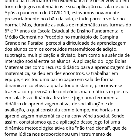
último da Licenciatura em Matemática e é desenvolvido em
torno de jogos matemáticos e sua aplicação na sala de aula.
Após a pandemia do COVID 19, estávamos novamente
presencialmente no chão da sala, e tudo parecia voltar ao
normal. Mas, durante as aulas de matemática nas turmas do
6º e 7º anos da Escola Estadual de Ensino Fundamental e
Médio Clementino Procópio no município de Campina
Grande na Paraíba, percebi a dificuldade de aprendizagem
dos alunos com os conteúdos matemáticos de adição,
subtração, multiplicação e divisão, bem como a ausência de
interação social entre os alunos. A aplicação do jogo Bolas
Matemáticas como recurso didático para a aprendizagem de
matemática, se deu em dez encontros. O trabalhar em
equipe, suscitou uma participação em sala de forma
dinâmica e coletiva, a qual a todo instante, procurava-se
trazer a compreensão de conteúdos matemáticos expostos
em sala. Essa dinâmica fez desse jogo uma ferramenta
didática de aprendizagem ativa, de socialização e de
avaliação, a qual construiu com o tempo, melhorias na
aprendizagem matemática e na convivência social. Sendo
assim, constatamos que a aplicação desse jogo foi uma
dinâmica metodológica ativa dita "não tradicional", que de
forma lúdica nos proporcionou um instrumento de