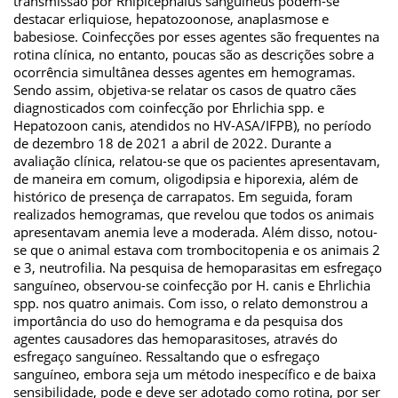
transmissão por Rhipicephalus sanguineus podem-se
destacar erliquiose, hepatozoonose, anaplasmose e
babesiose. Coinfecções por esses agentes são frequentes na
rotina clínica, no entanto, poucas são as descrições sobre a
ocorrência simultânea desses agentes em hemogramas.
Sendo assim, objetiva-se relatar os casos de quatro cães
diagnosticados com coinfecção por Ehrlichia spp. e
Hepatozoon canis, atendidos no HV-ASA/IFPB), no período
de dezembro 18 de 2021 a abril de 2022. Durante a
avaliação clínica, relatou-se que os pacientes apresentavam,
de maneira em comum, oligodipsia e hiporexia, além de
histórico de presença de carrapatos. Em seguida, foram
realizados hemogramas, que revelou que todos os animais
apresentavam anemia leve a moderada. Além disso, notou-
se que o animal estava com trombocitopenia e os animais 2
e 3, neutrofilia. Na pesquisa de hemoparasitas em esfregaço
sanguíneo, observou-se coinfecção por H. canis e Ehrlichia
spp. nos quatro animais. Com isso, o relato demonstrou a
importância do uso do hemograma e da pesquisa dos
agentes causadores das hemoparasitoses, através do
esfregaço sanguíneo. Ressaltando que o esfregaço
sanguíneo, embora seja um método inespecífico e de baixa
sensibilidade, pode e deve ser adotado como rotina, por ser