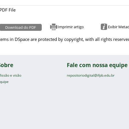
PDF File
Imprimir artigo
Exibir Meta
Download do PDF
tems in DSpace are protected by copyright, with all rights reserve
Sobre
Fale com nossa equipe
issão e visão
repositoriodigital@ifpb.edu.br
quipe