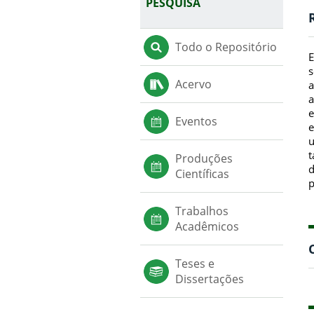
PESQUISA
Todo o Repositório
E
s
Acervo
a
a
e
Eventos
e
u
t
Produções
d
Científicas
p
Trabalhos
Acadêmicos
Teses e
Dissertações