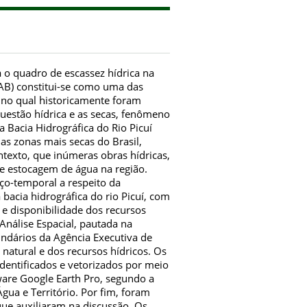
a o quadro de escassez hídrica na
SAB) constitui-se como uma das
 no qual historicamente foram
questão hídrica e as secas, fenômeno
 a Bacia Hidrográfica do Rio Picuí
s zonas mais secas do Brasil,
ntexto, que inúmeras obras hídricas,
 e estocagem de água na região.
aço-temporal a respeito da
bacia hidrográfica do rio Picuí, com
 e disponibilidade dos recursos
Análise Espacial, pautada na
undários da Agência Executiva de
atural e dos recursos hídricos. Os
dentificados e vetorizados por meio
tware Google Earth Pro, segundo a
ua e Território. Por fim, foram
 que auxiliaram na discussão. Os