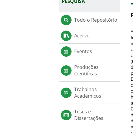
PESQUISA
Todo o Repositório
A
Acervo
f
m
c
Eventos
c
(
Produções
d
p
Científicas
D
c
Trabalhos
o
Acadêmicos
h
a
G
Teses e
d
Dissertações
d
m
r