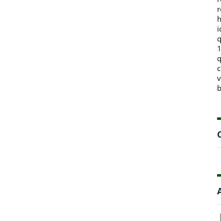
r
h
i
q
1
q
c
v
b