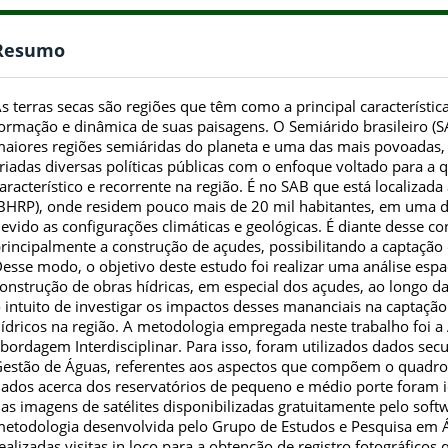
Resumo
s terras secas são regiões que têm como a principal característic
ormação e dinâmica de suas paisagens. O Semiárido brasileiro (
aiores regiões semiáridas do planeta e uma das mais povoadas,
riadas diversas políticas públicas com o enfoque voltado para a 
aracterístico e recorrente na região. É no SAB que está localizada
BHRP), onde residem pouco mais de 20 mil habitantes, em uma da
evido as configurações climáticas e geológicas. É diante desse co
rincipalmente a construção de açudes, possibilitando a captação
esse modo, o objetivo deste estudo foi realizar uma análise esp
onstrução de obras hídricas, em especial dos açudes, ao longo da 
 intuito de investigar os impactos desses mananciais na captação
ídricos na região. A metodologia empregada neste trabalho foi a 
bordagem Interdisciplinar. Para isso, foram utilizados dados sec
estão de Águas, referentes aos aspectos que compõem o quadro n
ados acerca dos reservatórios de pequeno e médio porte foram i
as imagens de satélites disponibilizadas gratuitamente pelo sof
etodologia desenvolvida pelo Grupo de Estudos e Pesquisa em Ág
ealizadas visitas in loco para a obtenção de registro fotográficos