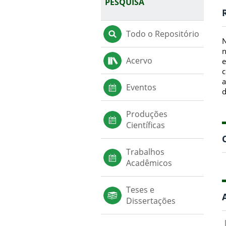
PESQUISA
Todo o Repositório
N
n
Acervo
e
c
a
Eventos
d
Produções
Científicas
Trabalhos
Acadêmicos
Teses e
Dissertações