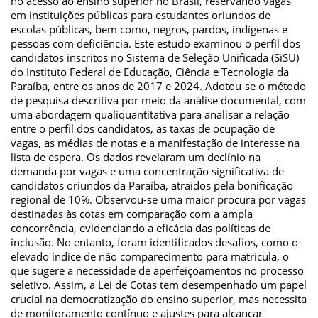
no acesso ao ensino superior no Brasil, reservando vagas
em instituições públicas para estudantes oriundos de
escolas públicas, bem como, negros, pardos, indígenas e
pessoas com deficiência. Este estudo examinou o perfil dos
candidatos inscritos no Sistema de Seleção Unificada (SiSU)
do Instituto Federal de Educação, Ciência e Tecnologia da
Paraíba, entre os anos de 2017 e 2024. Adotou-se o método
de pesquisa descritiva por meio da análise documental, com
uma abordagem qualiquantitativa para analisar a relação
entre o perfil dos candidatos, as taxas de ocupação de
vagas, as médias de notas e a manifestação de interesse na
lista de espera. Os dados revelaram um declínio na
demanda por vagas e uma concentração significativa de
candidatos oriundos da Paraíba, atraídos pela bonificação
regional de 10%. Observou-se uma maior procura por vagas
destinadas às cotas em comparação com a ampla
concorrência, evidenciando a eficácia das políticas de
inclusão. No entanto, foram identificados desafios, como o
elevado índice de não comparecimento para matrícula, o
que sugere a necessidade de aperfeiçoamentos no processo
seletivo. Assim, a Lei de Cotas tem desempenhado um papel
crucial na democratização do ensino superior, mas necessita
de monitoramento contínuo e ajustes para alcançar