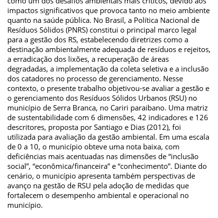
como um dos desafios ambientais mais críticos, devido aos
impactos significativos que provoca tanto no meio ambiente
quanto na saúde pública. No Brasil, a Política Nacional de
Resíduos Sólidos (PNRS) constitui o principal marco legal
para a gestão dos RS, estabelecendo diretrizes como a
destinação ambientalmente adequada de resíduos e rejeitos,
a erradicação dos lixões, a recuperação de áreas
degradadas, a implementação da coleta seletiva e a inclusão
dos catadores no processo de gerenciamento. Nesse
contexto, o presente trabalho objetivou-se avaliar a gestão e
o gerenciamento dos Resíduos Sólidos Urbanos (RSU) no
município de Serra Branca, no Cariri paraibano. Uma matriz
de sustentabilidade com 6 dimensões, 42 indicadores e 126
descritores, proposta por Santiago e Dias (2012), foi
utilizada para avaliação da gestão ambiental. Em uma escala
de 0 a 10, o município obteve uma nota baixa, com
deficiências mais acentuadas nas dimensões de “inclusão
social”, “econômica/financeira” e “conhecimento”. Diante do
cenário, o município apresenta também perspectivas de
avanço na gestão de RSU pela adoção de medidas que
fortalecem o desempenho ambiental e operacional no
município.