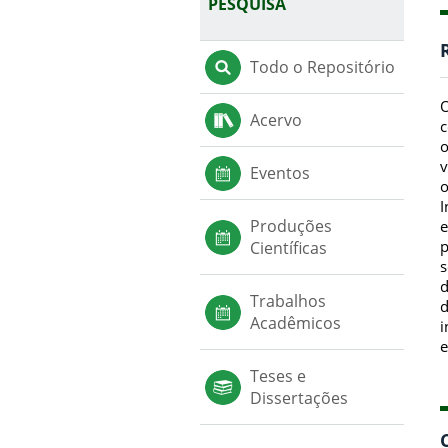
PESQUISA
Todo o Repositório
O
Acervo
c
o
v
Eventos
o
I
Produções
e
p
Científicas
s
d
Trabalhos
d
Acadêmicos
i
e
Teses e
Dissertações