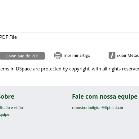
PDF File
Imprimir artigo
Exibir Meta
Download do PDF
tems in DSpace are protected by copyright, with all rights reserve
Sobre
Fale com nossa equipe
issão e visão
repositoriodigital@ifpb.edu.br
quipe