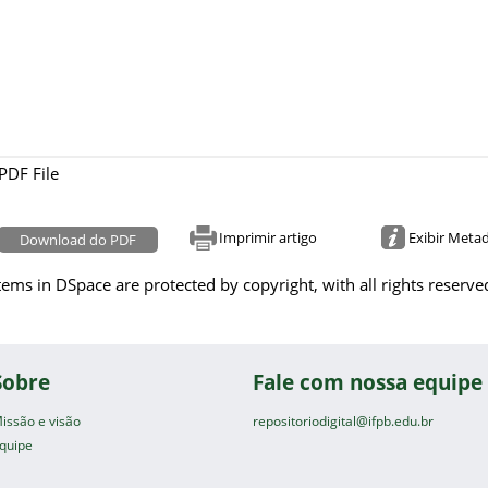
PDF File
Imprimir artigo
Exibir Meta
Download do PDF
tems in DSpace are protected by copyright, with all rights reserve
Sobre
Fale com nossa equipe
issão e visão
repositoriodigital@ifpb.edu.br
quipe