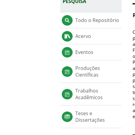
PESQUISA
Todo o Repositório
C
Acervo
p
a
F
Eventos
o
P
Produções
a
p
Científicas
p
s
Trabalhos
t
Acadêmicos
s
r
a
Teses e
e
Dissertações