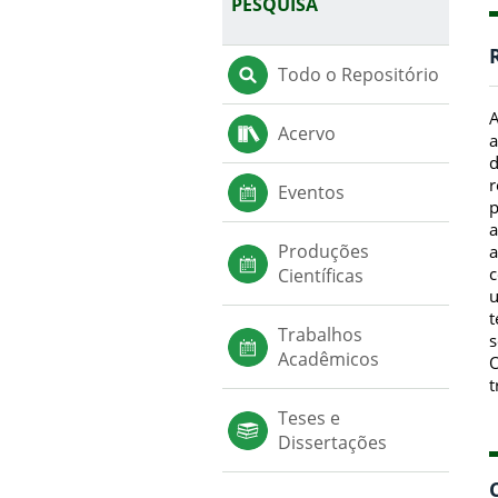
PESQUISA
Todo o Repositório
A
Acervo
a
d
r
Eventos
p
a
Produções
a
c
Científicas
u
t
Trabalhos
s
Acadêmicos
O
t
Teses e
Dissertações