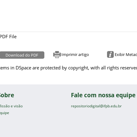
PDF File
Imprimir artigo
Exibir Meta
Download do PDF
tems in DSpace are protected by copyright, with all rights reserve
Sobre
Fale com nossa equipe
issão e visão
repositoriodigital@ifpb.edu.br
quipe