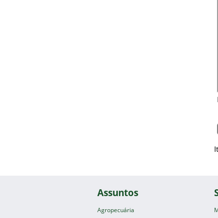
I
Assuntos
Agropecuária
M