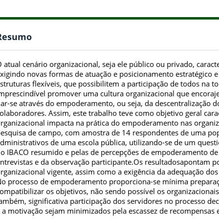
Resumo
 atual cenário organizacional, seja ele público ou privado, carac
xigindo novas formas de atuação e posicionamento estratégico e
struturas flexíveis, que possibilitem a participação de todos na t
mprescindível promover uma cultura organizacional que encoraje
ar-se através do empoderamento, ou seja, da descentralização d
olaboradores. Assim, este trabalho teve como objetivo geral cara
rganizacional impacta na prática do empoderamento nas organiz
esquisa de campo, com amostra de 14 respondentes de uma popu
dministrativos de uma escola pública, utilizando-se de um questi
o IBACO resumido e pelas de percepções de empoderamento de 
ntrevistas e da observação participante.Os resultadosapontam pou
rganizacional vigente, assim como a exigência da adequação dos s
o processo de empoderamento proporciona-se mínima preparação
ompatibilizar os objetivos, não sendo possível os organizacionai
ambém, significativa participação dos servidores no processo 
 a motivação sejam minimizados pela escassez de recompensas e