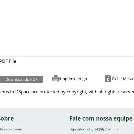
PDF File
Imprimir artigo
Exibir Meta
Download do PDF
tems in DSpace are protected by copyright, with all rights reserve
Sobre
Fale com nossa equipe
issão e visão
repositoriodigital@ifpb.edu.br