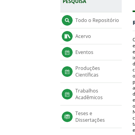
PESQUISA
Todo o Repositório
Acervo
O
e
e
Eventos
i
d
Produções
c
Científicas
o
p
a
Trabalhos
d
Acadêmicos
e
o
N
Teses e
c
Dissertações
t
e