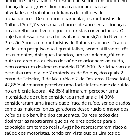
ambientes de trabalho e mesmo não sendo constituído em
doença letal e grave, diminui a capacidade para as
atividades de trabalho cotidianas de milhões de
trabalhadores. De um modo particular, os motoristas de
ônibus têm 2,7 vezes mais chances de apresentar doenças
no aparelho auditivo do que motoristas convencionais. O
objetivo dessa pesquisa foi avaliar a exposição do Nível de
Pressão Sonora em motoristas de ônibus escolares. Tratou-
se de uma pesquisa quali-quantitativa, sendo utilizados três
instrumentos, dois questionários, um sociodemográfico e
outro referente a queixas de saúde relacionadas ao ruído,
bem como um dosímetro modelo DOS-600. Participaram da
pesquisa um total de 7 motoristas de ônibus, dos quais 2
eram de Teixeira, 3 de Maturéia e 2 de Desterro. Desse total,
42,85% afirmaram perceber uma forte intensidade de ruído
no ambiente laboral, 42,85% afirmaram perceber uma
intensidade de ruído considerada mediana e 14,30%
consideraram uma intensidade fraca de ruído, sendo citados
como as maiores fontes geradoras desse ruído o motor dos
veículos e o barulho dos estudantes. Os resultados das
dosimetrias mostraram que os valores obtidos para a
exposição em tempo real (LAvg) não representaram risco à
saúde dos motoristas, tendo em vista que os Limites de