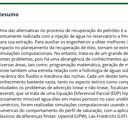
Resumo
ma das alternativas no processo de recuperação do petróleo é a
omumente realizada com a injeção de água no reservatório a fim
ara sua extração. Para auxiliar os engenheiros a obter melhore
mpacto no planejamento da recuperação de óleo, tornam-se ext
imulações computacionais. No entanto, trata-se de um grande d
estes problemas, pois há uma abrangência de conhecimentos que
iversas áreas, tais como: programação matemática, geração de m
xiste também uma estreita relação com a hidrologia de águas su
ecânica dos fluidos e mecânica das rochas. Cada um destes tem
onhecimento bastante vasta, tanto no aspecto teórico como comp
studados os problemas de advecção linear e não-linear, focaliz
everett, que se trata de uma Equação Diferencial Parcial (EDP) hi
scoamento imiscível água-óleo em meios porosos no caso unidi
uméricos, foram realizadas simulações computacionais usando o
uméricas do comportamento do perfil de saturação, com a apli
lássicos de diferenças finitas: Upwind (UPW), Lax-Friedrichs (LXF