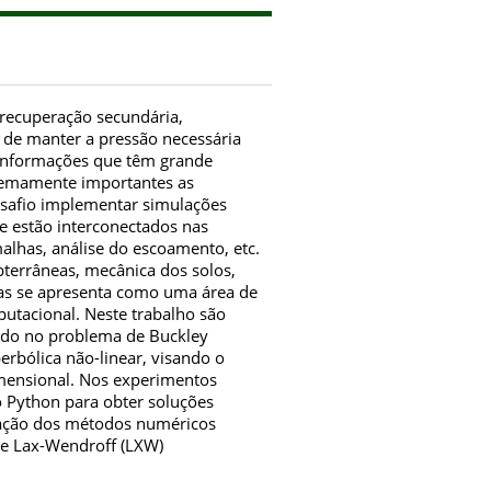
 recuperação secundária,
 de manter a pressão necessária
s informações que têm grande
remamente importantes as
esafio implementar simulações
 estão interconectados nas
alhas, análise do escoamento, etc.
bterrâneas, mecânica dos solos,
as se apresenta como uma área de
utacional. Neste trabalho são
ando no problema de Buckley
perbólica não-linear, visando o
mensional. Nos experimentos
 Python para obter soluções
cação dos métodos numéricos
) e Lax-Wendroff (LXW)