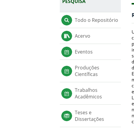
PESQUISA
Todo o Repositório
U
Acervo
c
p
i
Eventos
s
d
Produções
d
E
Científicas
m
c
Trabalhos
e
Acadêmicos
L
e
n
Teses e
n
Dissertações
c