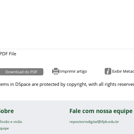
PDF File
Imprimir artigo
Exibir Meta
Download do PDF
tems in DSpace are protected by copyright, with all rights reserve
Sobre
Fale com nossa equipe
issão e visão
repositoriodigital@ifpb.edu.br
quipe