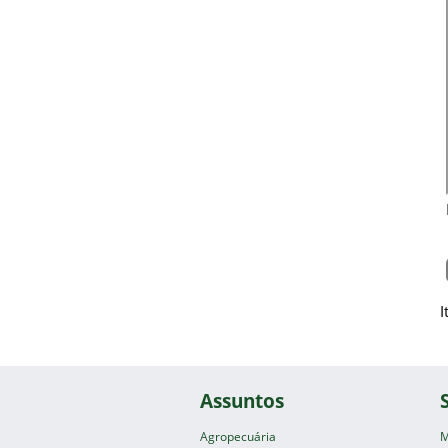
I
Assuntos
Agropecuária
M