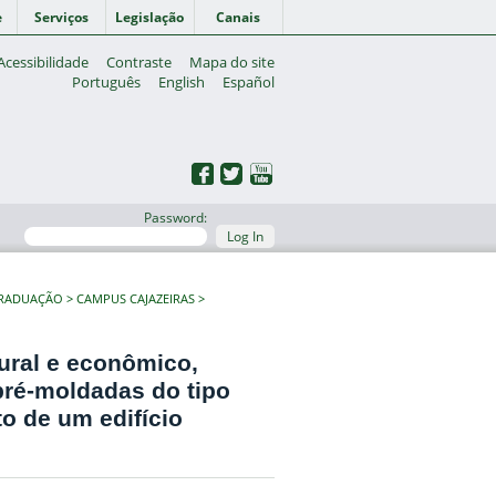
e
Serviços
Legislação
Canais
Acessibilidade
Contraste
Mapa do site
Português
English
Español
Password:
Log In
GRADUAÇÃO
CAMPUS CAJAZEIRAS
ural e econômico,
pré-moldadas do tipo
to de um edifício