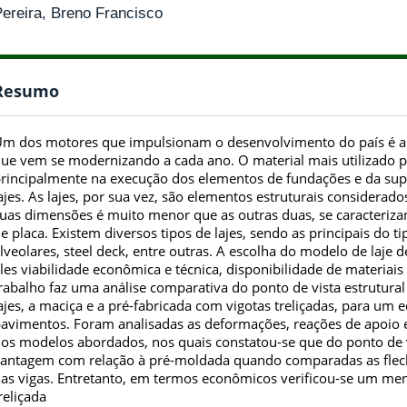
ereira, Breno Francisco
Resumo
m dos motores que impulsionam o desenvolvimento do país é a c
ue vem se modernizando a cada ano. O material mais utilizado p
rincipalmente na execução dos elementos de fundações e da supe
ajes. As lajes, por sua vez, são elementos estruturais considerad
uas dimensões é muito menor que as outras duas, se caracteriz
e placa. Existem diversos tipos de lajes, sendo as principais do t
lveolares, steel deck, entre outras. A escolha do modelo de laje 
les viabilidade econômica e técnica, disponibilidade de materiais
rabalho faz uma análise comparativa do ponto de vista estrutura
ajes, a maciça e a pré-fabricada com vigotas treliçadas, para um e
avimentos. Foram analisadas as deformações, reações de apoio 
os modelos abordados, nos quais constatou-se que do ponto de vis
antagem com relação à pré-moldada quando comparadas as flecha
as vigas. Entretanto, em termos econômicos verificou-se um men
reliçada