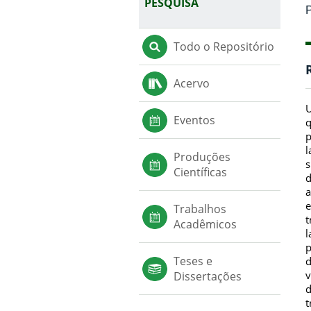
PESQUISA
P
Todo o Repositório
Acervo
U
Eventos
q
p
l
Produções
s
Científicas
d
a
e
Trabalhos
t
Acadêmicos
l
p
Teses e
d
v
Dissertações
d
t