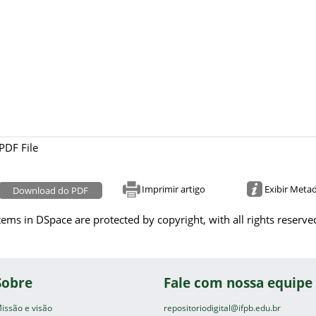
PDF File
Imprimir artigo
Exibir Meta
Download do PDF
tems in DSpace are protected by copyright, with all rights reserve
Sobre
Fale com nossa equipe
issão e visão
repositoriodigital@ifpb.edu.br