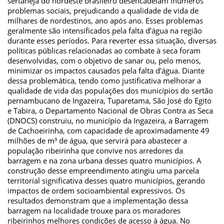
sertaneja do nordeste brasileiro desencadeiam inúmeros
problemas sociais, prejudicando a qualidade de vida de
milhares de nordestinos, ano após ano. Esses problemas
geralmente são intensificados pela falta d’água na região
durante esses períodos. Para reverter essa situação, diversas
políticas públicas relacionadas ao combate à seca foram
desenvolvidas, com o objetivo de sanar ou, pelo menos,
minimizar os impactos causados pela falta d’água. Diante
dessa problemática, tendo como justificativa melhorar a
qualidade de vida das populações dos municípios do sertão
pernambucano de Ingazeira, Tuparetama, São José do Egito
e Tabira, o Departamento Nacional de Obras Contra as Seca
(DNOCS) construiu, no município da Ingazeira, a Barragem
de Cachoeirinha, com capacidade de aproximadamente 49
milhões de m³ de água, que servirá para abastecer a
população ribeirinha que convive nos arredores da
barragem e na zona urbana desses quatro municípios. A
construção desse empreendimento atingiu uma parcela
territorial significativa desses quatro municípios, gerando
impactos de ordem socioambiental expressivos. Os
resultados demonstram que a implementação dessa
barragem na localidade trouxe para os moradores
ribeirinhos melhores condições de acesso à água. No