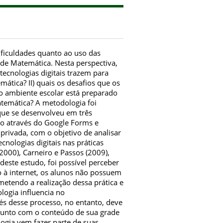
dificuldades quanto ao uso das
a de Matemática. Nesta perspectiva,
tecnologias digitais trazem para
ática? II) quais os desafios que os
) o ambiente escolar está preparado
atemática? A metodologia foi
ue se desenvolveu em três
do através do Google Forms e
 privada, com o objetivo de analisar
ecnologias digitais nas práticas
2000), Carneiro e Passos (2009),
 deste estudo, foi possível perceber
so à internet, os alunos não possuem
metendo a realização dessa prática e
logia influencia no
s desse processo, no entanto, deve
njunto com o conteúdo de sua grade
logia vem fazer parte de suas