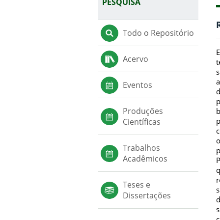
PESQUISA
Todo o Repositório
E
Acervo
t
s
a
Eventos
d
p
Produções
b
p
Científicas
c
o
Trabalhos
p
Acadêmicos
P
q
r
Teses e
s
Dissertações
d
s
c