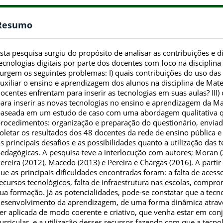
Resumo
sta pesquisa surgiu do propósito de analisar as contribuições e 
ecnologias digitais por parte dos docentes com foco na disciplin
urgem os seguintes problemas: I) quais contribuições do uso das 
uxiliar o ensino e aprendizagem dos alunos na disciplina de Matem
ocentes enfrentam para inserir as tecnologias em suas aulas? III
ara inserir as novas tecnologias no ensino e aprendizagem da M
aseada em um estudo de caso com uma abordagem qualitativa q
rocedimentos: organização e preparação do questionário, envia
oletar os resultados dos 48 docentes da rede de ensino pública e
s principais desafios e as possibilidades quanto a utilização das t
edagógicas. A pesquisa teve a interlocução com autores; Moran (
ereira (2012), Macedo (2013) e Pereira e Chargas (2016). A partir
ue as principais dificuldades encontradas foram: a falta de aces
ecursos tecnológicos, falta de infraestrutura nas escolas, compro
ua formação. Já as potencialidades, pode-se constatar que a tecno
esenvolvimento da aprendizagem, de uma forma dinâmica atravé
er aplicada de modo coerente e criativo, que venha estar em co
urricular, e a utilização desses recursos fazendo com que a tecno