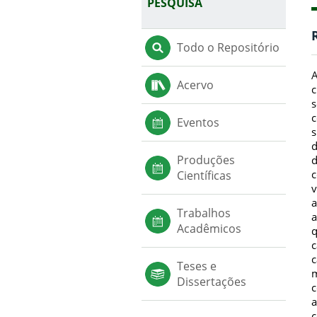
PESQUISA
Todo o Repositório
A
Acervo
c
s
c
Eventos
s
d
Produções
d
c
Científicas
v
a
Trabalhos
a
Acadêmicos
q
c
c
Teses e
m
Dissertações
c
a
c