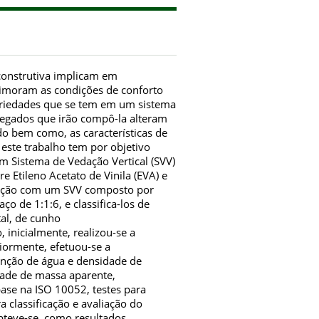
 construtiva implicam em
primoram as condições de conforto
opriedades que se tem em um sistema
regados que irão compô-la alteram
do bem como, as características de
 este trabalho tem por objetivo
 Sistema de Vedação Vertical (SVV)
 Etileno Acetato de Vinila (EVA) e
ração com um SVV composto por
 de 1:1:6, e classifica-los de
al, de cunho
 inicialmente, realizou-se a
iormente, efetuou-se a
tenção de água e densidade de
dade de massa aparente,
base na ISO 10052, testes para
 classificação e avaliação do
bteve-se, como resultados