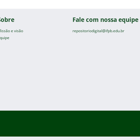
Sobre
Fale com nossa equipe
issão e visão
repositoriodigital@ifpb.edu.br
quipe