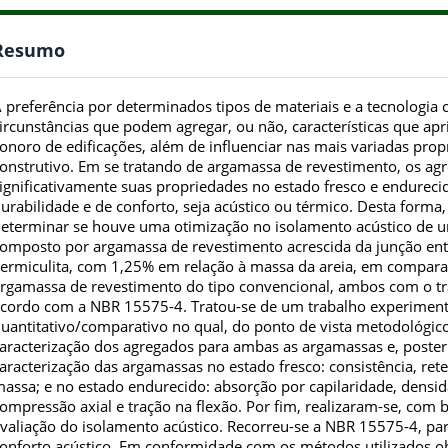
Resumo
 preferência por determinados tipos de materiais e a tecnologia
ircunstâncias que podem agregar, ou não, características que a
onoro de edificações, além de influenciar nas mais variadas pr
onstrutivo. Em se tratando de argamassa de revestimento, os ag
ignificativamente suas propriedades no estado fresco e endureci
urabilidade e de conforto, seja acústico ou térmico. Desta forma,
eterminar se houve uma otimização no isolamento acústico de um
omposto por argamassa de revestimento acrescida da junção entre
ermiculita, com 1,25% em relação à massa da areia, em compa
rgamassa de revestimento do tipo convencional, ambos com o traço
cordo com a NBR 15575-4. Tratou-se de um trabalho experiment
uantitativo/comparativo no qual, do ponto de vista metodológico,
aracterização dos agregados para ambas as argamassas e, poster
aracterização das argamassas no estado fresco: consistência, re
assa; e no estado endurecido: absorção por capilaridade, densi
ompressão axial e tração na flexão. Por fim, realizaram-se, com 
valiação do isolamento acústico. Recorreu-se a NBR 15575-4, para
onforto acústico. Em conformidade com os métodos utilizados o