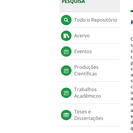
PESQUISA
Todo o Repositório
Acervo
O
s
s
Eventos
c
p
Produções
s
Científicas
a
s
c
Trabalhos
o
Acadêmicos
a
i
a
Teses e
e
Dissertações
d
q