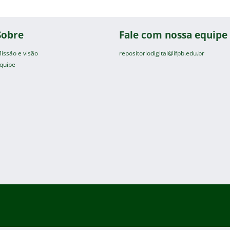
Sobre
Fale com nossa equipe
issão e visão
repositoriodigital@ifpb.edu.br
quipe