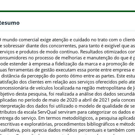
Resumo
 mundo comercial exige atenção e cuidado no trato com o cliente
e sobressair diante dos concorrentes, para tanto é exigível que
erviços e produtos de modo contínuo. Resultados otimizados co
onsumidores no processo de melhorias e manutenção do que é pos
ode estender à empresa a fidelização da marca e a promoção de 
uas ferramentas de gestão executam essa ponte entre empresa e 
 distância da percepção do ponto ótimo entre as partes. Este est
atisfação dos clientes em relação aos serviços oferecidos pelo 
oncessionária de veículos localizada na região metropolitana de
bjetivo desta pesquisa, foi realizada a análise dos dados secundá
plicadas no período de maio de 2020 a abril de 2021 pela concess
nterpretação dos dados foi utilizado o modelo de qualidade de se
tributos da escala ServQual serviram para categorizar os dados e 
ntrega do serviço. Em termos metodológicos, a pesquisa aplicada 
escritivas e exploratórias, procedimentos bibliográficos e méto
ualitativa, pois aprecia dados médios percentuais e também come