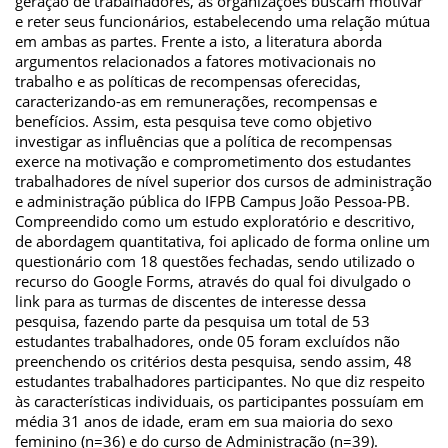
geração de trabalhadores, as organizações buscam motivar
e reter seus funcionários, estabelecendo uma relação mútua
em ambas as partes. Frente a isto, a literatura aborda
argumentos relacionados a fatores motivacionais no
trabalho e as políticas de recompensas oferecidas,
caracterizando-as em remunerações, recompensas e
benefícios. Assim, esta pesquisa teve como objetivo
investigar as influências que a política de recompensas
exerce na motivação e comprometimento dos estudantes
trabalhadores de nível superior dos cursos de administração
e administração pública do IFPB Campus João Pessoa-PB.
Compreendido como um estudo exploratório e descritivo,
de abordagem quantitativa, foi aplicado de forma online um
questionário com 18 questões fechadas, sendo utilizado o
recurso do Google Forms, através do qual foi divulgado o
link para as turmas de discentes de interesse dessa
pesquisa, fazendo parte da pesquisa um total de 53
estudantes trabalhadores, onde 05 foram excluídos não
preenchendo os critérios desta pesquisa, sendo assim, 48
estudantes trabalhadores participantes. No que diz respeito
às características individuais, os participantes possuíam em
média 31 anos de idade, eram em sua maioria do sexo
feminino (n=36) e do curso de Administração (n=39).