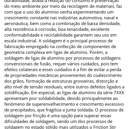
durabilidade, aliada à redução do consumo e preservação
do meio ambiente por meio da reciclagem de materiais, faz
com que o uso do alumínio venha experimentando um
crescimento constante nas indústrias automotiva, naval e
aeronáutica, bem como a combinação de baixa densidade,
alta resistência à corrosão, boa tenacidade, excelente
conformabilidade e reciclabilidade garantem seu uso em
escala industrial. A soldagem é o principal processo de
fabricação empregado na confecção de componentes de
geometria complexa em ligas de alumínio. Porém, a
soldagem de ligas de alumínio por processos de soldagens
convencionais de fusão, requer vários cuidados, pois tem
efeitos colaterais e esses cuidados é a fim de evitar a perda
de propriedades mecânicas provenientes do coalescimento
dos grãos, formação de estruturas grosseiras, distorção e
alto nível de tensão residuais, entre outros defeitos ligados a
solidificação. Em especial, as ligas de alumínio da série 7XXX
apresentam pior soldabilidade, devido principalmente ao
fenômeno de superenvelhecimento e crescimento excessivo
de precipitados, que fragiliza a junta soldada. O processo de
soldagem por fricção é uma opção para superar essas
dificuldades de soldagem, sendo um dos processos de
soldagem no estado sólido mais utilizados o Friction Stir