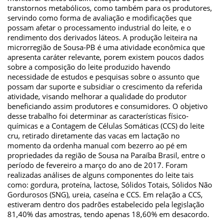
transtornos metabólicos, como também para os produtores,
servindo como forma de avaliação e modificações que
possam afetar o processamento industrial do leite, e o
rendimento dos derivados láteos. A produção leiteira na
microrregião de Sousa-PB é uma atividade econômica que
apresenta caráter relevante, porem existem poucos dados
sobre a composição do leite produzido havendo
necessidade de estudos e pesquisas sobre o assunto que
possam dar suporte e subsidiar o crescimento da referida
atividade, visando melhorar a qualidade do produtor
beneficiando assim produtores e consumidores. O objetivo
desse trabalho foi determinar as características físico-
químicas e a Contagem de Células Somáticas (CCS) do leite
cru, retirado diretamente das vacas em lactação no
momento da ordenha manual com bezerro ao pé em
propriedades da região de Sousa na Paraíba Brasil, entre o
período de fevereiro a março do ano de 2017. Foram
realizadas análises de alguns componentes do leite tais
como: gordura, proteína, lactose, Sólidos Totais, Sólidos Não
Gordurosos (SNG), ureia, caseína e CCS. Em relação a CCS,
estiveram dentro dos padrões estabelecido pela legislação
81,40% das amostras, tendo apenas 18,60% em desacordo.