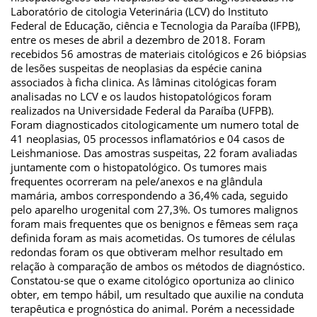
Laboratório de citologia Veterinária (LCV) do Instituto
Federal de Educação, ciência e Tecnologia da Paraíba (IFPB),
entre os meses de abril a dezembro de 2018. Foram
recebidos 56 amostras de materiais citológicos e 26 biópsias
de lesões suspeitas de neoplasias da espécie canina
associados à ficha clinica. As lâminas citológicas foram
analisadas no LCV e os laudos histopatológicos foram
realizados na Universidade Federal da Paraíba (UFPB).
Foram diagnosticados citologicamente um numero total de
41 neoplasias, 05 processos inflamatórios e 04 casos de
Leishmaniose. Das amostras suspeitas, 22 foram avaliadas
juntamente com o histopatológico. Os tumores mais
frequentes ocorreram na pele/anexos e na glândula
mamária, ambos correspondendo a 36,4% cada, seguido
pelo aparelho urogenital com 27,3%. Os tumores malignos
foram mais frequentes que os benignos e fêmeas sem raça
definida foram as mais acometidas. Os tumores de células
redondas foram os que obtiveram melhor resultado em
relação à comparação de ambos os métodos de diagnóstico.
Constatou-se que o exame citológico oportuniza ao clinico
obter, em tempo hábil, um resultado que auxilie na conduta
terapêutica e prognóstica do animal. Porém a necessidade