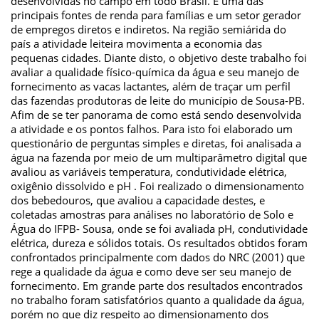
desenvolvidas no campo em todo Brasil. É uma das
principais fontes de renda para famílias e um setor gerador
de empregos diretos e indiretos. Na região semiárida do
país a atividade leiteira movimenta a economia das
pequenas cidades. Diante disto, o objetivo deste trabalho foi
avaliar a qualidade físico-química da água e seu manejo de
fornecimento as vacas lactantes, além de traçar um perfil
das fazendas produtoras de leite do município de Sousa-PB.
Afim de se ter panorama de como está sendo desenvolvida
a atividade e os pontos falhos. Para isto foi elaborado um
questionário de perguntas simples e diretas, foi analisada a
água na fazenda por meio de um multiparâmetro digital que
avaliou as variáveis temperatura, condutividade elétrica,
oxigênio dissolvido e pH . Foi realizado o dimensionamento
dos bebedouros, que avaliou a capacidade destes, e
coletadas amostras para análises no laboratório de Solo e
Água do IFPB- Sousa, onde se foi avaliada pH, condutividade
elétrica, dureza e sólidos totais. Os resultados obtidos foram
confrontados principalmente com dados do NRC (2001) que
rege a qualidade da água e como deve ser seu manejo de
fornecimento. Em grande parte dos resultados encontrados
no trabalho foram satisfatórios quanto a qualidade da água,
porém no que diz respeito ao dimensionamento dos