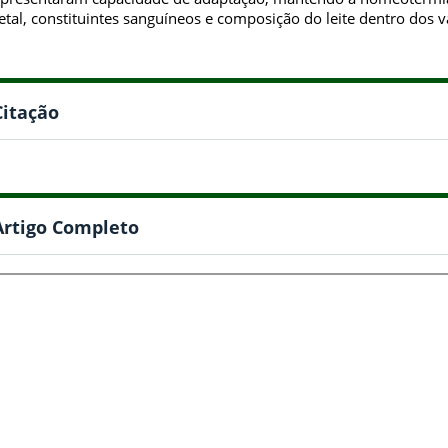
etal, constituintes sanguíneos e composição do leite dentro dos v
Citação
Artigo Completo