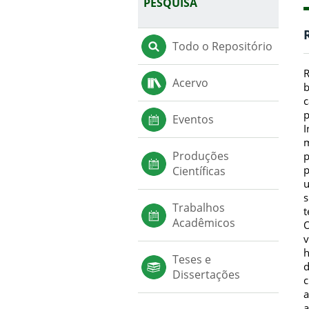
PESQUISA
Todo o Repositório
R
Acervo
b
c
p
Eventos
I
m
Produções
p
p
Científicas
u
s
Trabalhos
t
Acadêmicos
O
v
h
Teses e
d
Dissertações
c
a
a