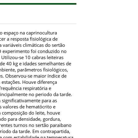
do espaço na caprinocultura
er a resposta fisiológica de
 variáveis climáticas do sertão
O experimento foi conduzido no
tilizou-se 10 cabras leiteiras
de 40 kg e idades semelhantes de
biente, parâmetros fisiológicos,
es. Observou-se maior índice de
estações. Houve diferença
 frequência respiratória e
rincipalmente no periodo da tarde.
 significativamente para as
os valores de hematócrito e
a composição do leite, houve
rindo para densidade, gordura,
erentes turnos no sertão paraibano
ríodo da tarde. Em contrapartida,
 com estabilidade na temperatura