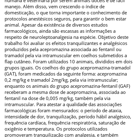
humana e veterinária por serem animais dóceis e de fácil
manejo. Além disso, vem crescendo o índice de
domesticação, o que torna importante o conhecimento de
protocolos anestésicos seguros, para garantir o bem estar
animal. Apesar da existência de diversos estudos
farmacológicos, ainda são escassas as informações a
respeito de neuroleptoanalgesia na espécie. Objetivo deste
trabalho foi avaliar os efeitos tranquilizantes e analgésicos
produzidos pela acepromazina associada ao fentanil ou
tramadol pela via intramuscular em coelhos submetidos a
flap cutâneo. Foram utilizados 10 animais, divididos em dois
grupos iguais. Os coelhos do grupo acepromazina-tramadol
(GAT), foram medicados da seguinte forma: acepromazina
0,2 mg/kg e tramadol 2mg/kg, pela via intramuscular;
enquanto os animais do grupo acepromazina-fentanil (GAF)
receberam a mesma dose de acepromazina, associada ao
fentanil na dose de 0,005 mg/kg, também pela via
intramuscular. Para atestar a qualidade das associações
farmacológicas foram mensurados: o período de ataxia,
intensidade de dor, tranquilização, período hábil analgésico,
frequência cardíaca, frequência respiratória, saturação de
oxigênio e temperatura. Os protocolos utilizados
promoveram tranquilização com analgesia, e também