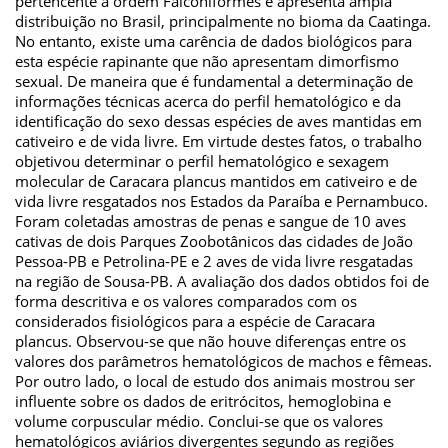
pertencente à ordem Falconiformes e apresenta ampla
distribuição no Brasil, principalmente no bioma da Caatinga.
No entanto, existe uma carência de dados biológicos para
esta espécie rapinante que não apresentam dimorfismo
sexual. De maneira que é fundamental a determinação de
informações técnicas acerca do perfil hematológico e da
identificação do sexo dessas espécies de aves mantidas em
cativeiro e de vida livre. Em virtude destes fatos, o trabalho
objetivou determinar o perfil hematológico e sexagem
molecular de Caracara plancus mantidos em cativeiro e de
vida livre resgatados nos Estados da Paraíba e Pernambuco.
Foram coletadas amostras de penas e sangue de 10 aves
cativas de dois Parques Zoobotânicos das cidades de João
Pessoa-PB e Petrolina-PE e 2 aves de vida livre resgatadas
na região de Sousa-PB. A avaliação dos dados obtidos foi de
forma descritiva e os valores comparados com os
considerados fisiológicos para a espécie de Caracara
plancus. Observou-se que não houve diferenças entre os
valores dos parâmetros hematológicos de machos e fêmeas.
Por outro lado, o local de estudo dos animais mostrou ser
influente sobre os dados de eritrócitos, hemoglobina e
volume corpuscular médio. Conclui-se que os valores
hematológicos aviários divergentes segundo as regiões