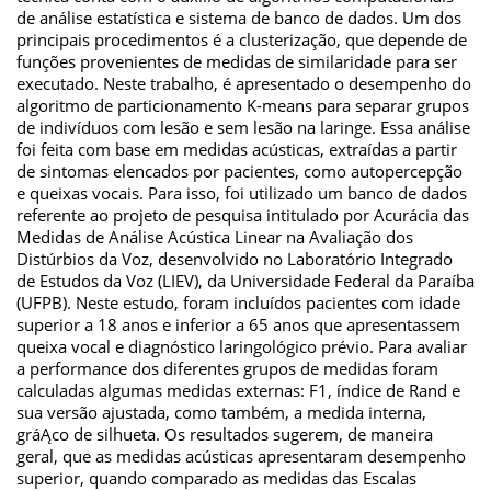
de análise estatística e sistema de banco de dados. Um dos
principais procedimentos é a clusterização, que depende de
funções provenientes de medidas de similaridade para ser
executado. Neste trabalho, é apresentado o desempenho do
algoritmo de particionamento K-means para separar grupos
de indivíduos com lesão e sem lesão na laringe. Essa análise
foi feita com base em medidas acústicas, extraídas a partir
de sintomas elencados por pacientes, como autopercepção
e queixas vocais. Para isso, foi utilizado um banco de dados
referente ao projeto de pesquisa intitulado por Acurácia das
Medidas de Análise Acústica Linear na Avaliação dos
Distúrbios da Voz, desenvolvido no Laboratório Integrado
de Estudos da Voz (LIEV), da Universidade Federal da Paraíba
(UFPB). Neste estudo, foram incluídos pacientes com idade
superior a 18 anos e inferior a 65 anos que apresentassem
queixa vocal e diagnóstico laringológico prévio. Para avaliar
a performance dos diferentes grupos de medidas foram
calculadas algumas medidas externas: F1, índice de Rand e
sua versão ajustada, como também, a medida interna,
gráĄco de silhueta. Os resultados sugerem, de maneira
geral, que as medidas acústicas apresentaram desempenho
superior, quando comparado as medidas das Escalas