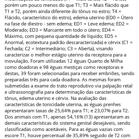
porém um pouco menos do que T1; T3 = Mais flácido que
T1 e T2, porém ainda diferente do tônus no estro; T4 =
Flácido, característico do estro), edema uterino (ED0 = Útero
na fase de diestro - sem edema; ED1 = Leve edema; ED2 =
Moderado; ED3 = Marcante em todo o útero; ED4 =
Máximo, com pequena quantidade de líquido; ED5 =
Anormal, ecotextura padrão descaracterizada) e cérvix (C1 =
Fechada; C2 = Intermediário; C3 = Aberta), visando
caracterizar o melhor estágio uterino da receptora para a
inovulação. Foram utilizadas 12 éguas Quarto de Milha
como doadoras e 98 éguas mestiças como receptoras e
destas, 39 foram selecionadas para receber embriões, sendo
preparadas três para cada doadora. As mesmas foram
submetidas a exame do trato reprodutivo via palpação retal
e ultrassonografia para determinação das características de
tônus, edema uterino e cérvix. Na avaliação das
características de tonicidade uterina, as éguas prenhes
apresentaram taxas de 25,64% para T1; e 23,07% para T2.
Dos animais com T1, apenas 54,16% (13) apresentaram as
demais características do sistema genital desejáveis, sendo
classificadas como aceitáveis. Para as éguas vazias com
escore T1, houve percentual de 35,89% seguido de T2 com