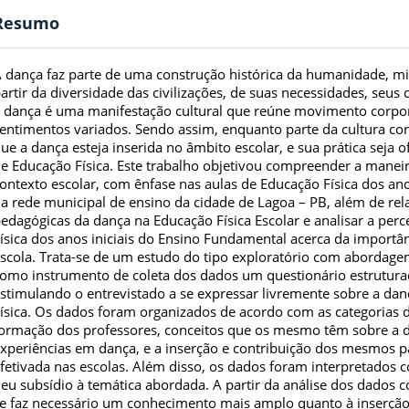
Resumo
 dança faz parte de uma construção histórica da humanidade, m
artir da diversidade das civilizações, de suas necessidades, seus 
 dança é uma manifestação cultural que reúne movimento corpora
entimentos variados. Sendo assim, enquanto parte da cultura cor
ue a dança esteja inserida no âmbito escolar, e sua prática seja 
e Educação Física. Este trabalho objetivou compreender a manei
ontexto escolar, com ênfase nas aulas de Educação Física dos an
a rede municipal de ensino da cidade de Lagoa – PB, além de rela
edagógicas da dança na Educação Física Escolar e analisar a per
ísica dos anos iniciais do Ensino Fundamental acerca da importân
scola. Trata-se de um estudo do tipo exploratório com abordagem
omo instrumento de coleta dos dados um questionário estruturad
stimulando o entrevistado a se expressar livremente sobre a dan
ísica. Os dados foram organizados de acordo com as categorias 
ormação dos professores, conceitos que os mesmo têm sobre a d
xperiências em dança, e a inserção e contribuição dos mesmos pa
fetivada nas escolas. Além disso, os dados foram interpretados c
eu subsídio à temática abordada. A partir da análise dos dados c
e faz necessário um conhecimento mais amplo quanto à inserção