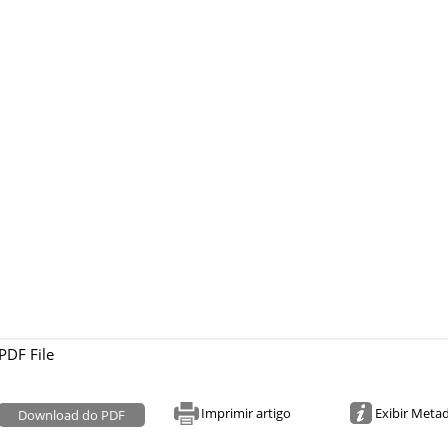
PDF File
Imprimir artigo
Exibir Meta
Download do PDF