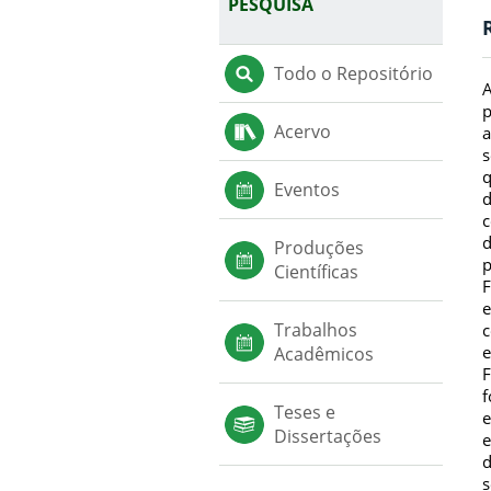
PESQUISA
Todo o Repositório
A
p
Acervo
a
s
q
Eventos
d
c
d
Produções
p
Científicas
F
e
Trabalhos
c
e
Acadêmicos
F
f
Teses e
e
Dissertações
e
d
s