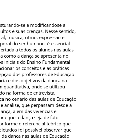
isturando-se e modificandose a
cultos e suas crenças. Nesse sentido,
l, música, ritmo, expressão e
poral do ser humano, é essencial
ofertada a todos os alunos nas aulas
ra como a dança se apresenta no
os iniciais do Ensino Fundamental
cionar os conceitos e as práticas
cepção dos professores de Educação
cia e dos objetivos da dança na
 quantitativa, onde se utilizou
o na forma de entrevista,
ça no cenário das aulas de Educação
de análise, que perpassam desde a
ança, além das vivências e
ra que a dança seja de fato
onforme o referencial teórico que
oletados foi possível observar que
 da dança nas aulas de Educação