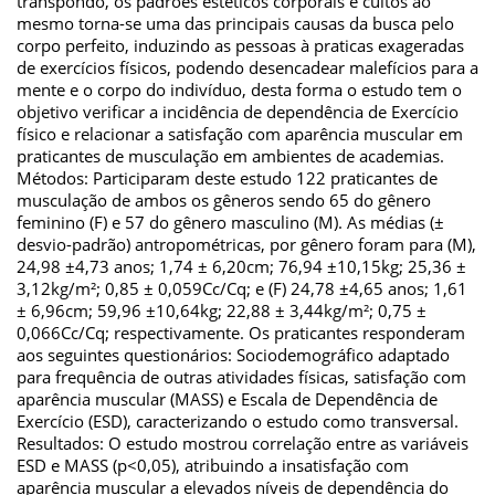
transpondo, os padrões estéticos corporais e cultos ao
mesmo torna-se uma das principais causas da busca pelo
corpo perfeito, induzindo as pessoas à praticas exageradas
de exercícios físicos, podendo desencadear malefícios para a
mente e o corpo do indivíduo, desta forma o estudo tem o
objetivo verificar a incidência de dependência de Exercício
físico e relacionar a satisfação com aparência muscular em
praticantes de musculação em ambientes de academias.
Métodos: Participaram deste estudo 122 praticantes de
musculação de ambos os gêneros sendo 65 do gênero
feminino (F) e 57 do gênero masculino (M). As médias (±
desvio-padrão) antropométricas, por gênero foram para (M),
24,98 ±4,73 anos; 1,74 ± 6,20cm; 76,94 ±10,15kg; 25,36 ±
3,12kg/m²; 0,85 ± 0,059Cc/Cq; e (F) 24,78 ±4,65 anos; 1,61
± 6,96cm; 59,96 ±10,64kg; 22,88 ± 3,44kg/m²; 0,75 ±
0,066Cc/Cq; respectivamente. Os praticantes responderam
aos seguintes questionários: Sociodemográfico adaptado
para frequência de outras atividades físicas, satisfação com
aparência muscular (MASS) e Escala de Dependência de
Exercício (ESD), caracterizando o estudo como transversal.
Resultados: O estudo mostrou correlação entre as variáveis
ESD e MASS (p<0,05), atribuindo a insatisfação com
aparência muscular a elevados níveis de dependência do