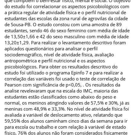
que compõem o bem-estar físico, mental e social. O objetivo
do estudo foi correlacionar os aspectos psicobiológicos com
a prática regular de atividade física e o perfil nutricional de
estudantes das escolas da zona rural de agrovilas da cidade
de Sousa-PB. O estudo constou com uma amostra de 89
estudantes, sendo 46 do sexo feminino com média de idade
de 13,50±1,66 e 42 do sexo masculino com média de idade
13,20±1,29. Para realizar o levantamento descritivo foram
aplicados questionários para analisar o perfil
sociodemográfico, nível de atividade física, avaliação
antropométrica e perfil nutricional e os aspectos
psicobiológicos. Para obter os resultados descritivo do
estudo foi utilizado o programa Epinfo 7 e para realizar a
correlação das variáveis foi usado o teste de correlação de
Pearson com significância de p<0,05, . Os resultados da
analise revelevaram que na escala do IMC, maioria das
estudantes estão classificados como abaixo do peso e
normal, os meninos atingindo valores de 57,5% e 30%, já as
meninas com 48,9% e 33,3%. No nível de atividade física foi
avaliada a variável de deslocamento ativo, relatando que
59,55% dos alunos caminham cinco dias da semana para ir
para escola ou trabalho e com relação à variável de estado
físico, 76% dos alunos não foram considerados fisicamente