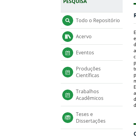
PESQUISA
Todo o Repositório
E
Acervo
e
d
a
Eventos
c
p
Produções
t
p
Científicas
m
E
Trabalhos
a
Acadêmicos
d
d
Teses e
Dissertações