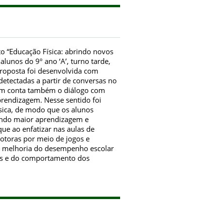
to “Educação Física: abrindo novos
unos do 9º ano ‘A’, turno tarde,
roposta foi desenvolvida com
etectadas a partir de conversas no
o em conta também o diálogo com
prendizagem. Nesse sentido foi
ísica, de modo que os alunos
ando maior aprendizagem e
ue ao enfatizar nas aulas de
motoras por meio de jogos e
 a melhoria do desempenho escolar
tas e do comportamento dos