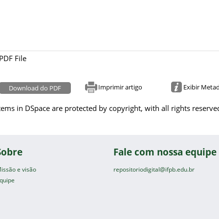
PDF File
Imprimir artigo
Exibir Meta
Download do PDF
tems in DSpace are protected by copyright, with all rights reserve
Sobre
Fale com nossa equipe
issão e visão
repositoriodigital@ifpb.edu.br
quipe