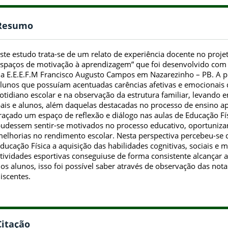
Resumo
ste estudo trata-se de um relato de experiência docente no proje
spaços de motivação à aprendizagem” que foi desenvolvido com al
a E.E.E.F.M Francisco Augusto Campos em Nazarezinho – PB. A p
lunos que possuíam acentuadas carências afetivas e emocionais d
otidiano escolar e na observação da estrutura familiar, levand
ais e alunos, além daquelas destacadas no processo de ensino a
raçado um espaço de reflexão e diálogo nas aulas de Educação F
udessem sentir-se motivados no processo educativo, oportuniz
elhorias no rendimento escolar. Nesta perspectiva percebeu-se q
ducação Física a aquisição das habilidades cognitivas, sociais e 
tividades esportivas conseguiuse de forma consistente alcançar
os alunos, isso foi possível saber através de observação das no
iscentes.
Citação