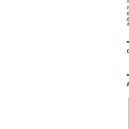
o
p
g
g
d