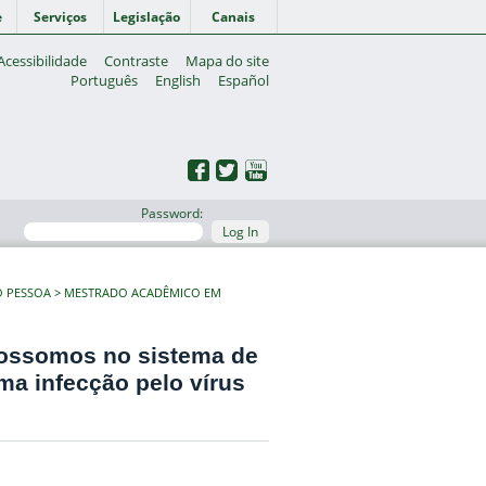
e
Serviços
Legislação
Canais
Acessibilidade
Contraste
Mapa do site
Português
English
Español
Password:
Log In
O PESSOA
MESTRADO ACADÊMICO EM
ossomos no sistema de
a infecção pelo vírus