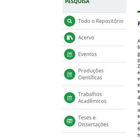
PESQUISA
Todo o Repositório
Acervo
A
f
g
Eventos
p
Z
Produções
e
Científicas
e
e
e
Trabalhos
d
Acadêmicos
l
a
e
Teses e
a
Dissertações
6
t