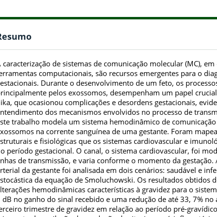
Resumo
 caracterização de sistemas de comunicação molecular (MC), em 
erramentas computacionais, são recursos emergentes para o dia
estacionais. Durante o desenvolvimento de um feto, os processos
rincipalmente pelos exossomos, desempenham um papel crucial. 
ika, que ocasionou complicações e desordens gestacionais, evid
ntendimento dos mecanismos envolvidos no processo de transmis
ste trabalho modela um sistema hemodinâmico de comunicação i
xossomos na corrente sanguínea de uma gestante. Foram mapead
struturais e fisiológicas que os sistemas cardiovascular e imuno
o período gestacional. O canal, o sistema cardiovascular, foi mo
inhas de transmissão, e varia conforme o momento da gestação. 
rterial da gestante foi analisada em dois cenários: saudável e inf
stocástica da equação de Smoluchowski. Os resultados obtidos d
lterações hemodinâmicas características à gravidez para o siste
 dB no ganho do sinal recebido e uma redução de até 33, 7% no a
erceiro trimestre de gravidez em relação ao período pré-gravídico