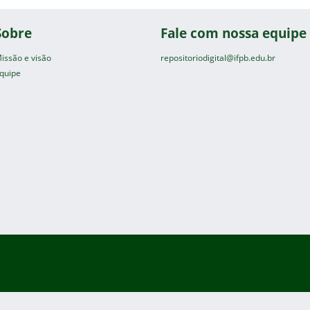
Sobre
Fale com nossa equipe
issão e visão
repositoriodigital@ifpb.edu.br
quipe