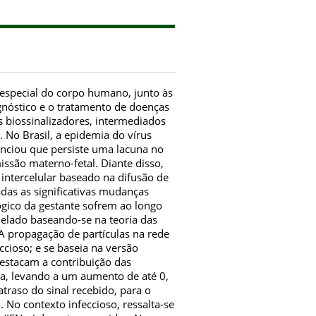
especial do corpo humano, junto às
gnóstico e o tratamento de doenças
 biossinalizadores, intermediados
No Brasil, a epidemia do vírus
enciou que persiste uma lacuna no
são materno-fetal. Diante disso,
ntercelular baseado na difusão de
as as significativas mudanças
lógico da gestante sofrem ao longo
delado baseando-se na teoria das
A propagação de partículas na rede
eccioso; e se baseia na versão
estacam a contribuição das
ma, levando a um aumento de até 0,
traso do sinal recebido, para o
. No contexto infeccioso, ressalta-se