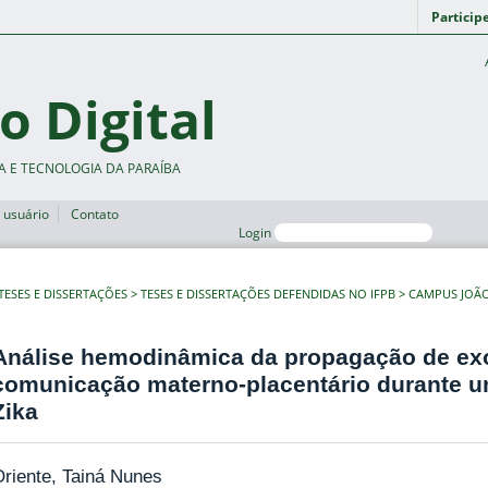
Particip
o Digital
A E TECNOLOGIA DA PARAÍBA
 usuário
Contato
Login
TESES E DISSERTAÇÕES
TESES E DISSERTAÇÕES DEFENDIDAS NO IFPB
CAMPUS JOÃ
Análise hemodinâmica da propagação de ex
comunicação materno-placentário durante um
Zika
riente, Tainá Nunes