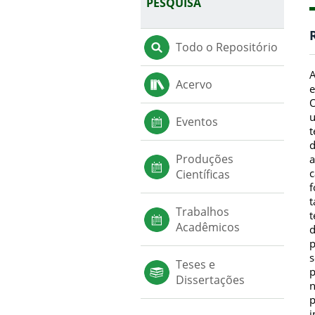
PESQUISA
Todo o Repositório
A
Acervo
e
O
u
Eventos
t
d
Produções
a
c
Científicas
f
t
Trabalhos
t
Acadêmicos
d
p
s
Teses e
p
Dissertações
n
p
i