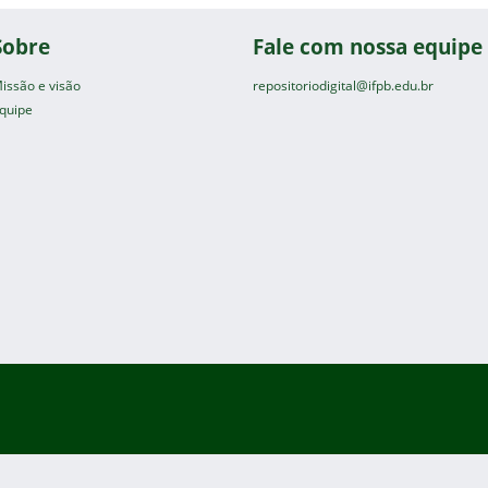
Sobre
Fale com nossa equipe
issão e visão
repositoriodigital@ifpb.edu.br
quipe