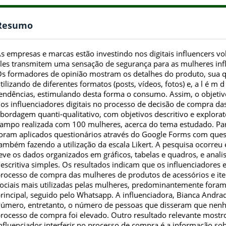
Resumo
s empresas e marcas estão investindo nos digitais influencers vo
les transmitem uma sensação de segurança para as mulheres inf
s formadores de opinião mostram os detalhes do produto, sua q
tilizando de diferentes formatos (posts, vídeos, fotos) e, a l é m d
endências, estimulando desta forma o consumo. Assim, o objetivo
os influenciadores digitais no processo de decisão de compra d
bordagem quanti-qualitativo, com objetivos descritivo e explorat
ampo realizada com 100 mulheres, acerca do tema estudado. Para
oram aplicados questionários através do Google Forms com questõ
ambém fazendo a utilização da escala Likert. A pesquisa ocorreu
eve os dados organizados em gráficos, tabelas e quadros, e analis
escritiva simples. Os resultados indicam que os influenciadore
rocesso de compra das mulheres de produtos de acessórios e it
ociais mais utilizadas pelas mulheres, predominantemente foram
rincipal, seguido pelo Whatsapp. A influenciadora, Bianca Andrad
úmero, entretanto, o número de pessoas que disseram que nenhu
rocesso de compra foi elevado. Outro resultado relevante most
nfluenciador interferir no processo de compra é a informação so