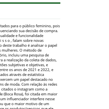
ltados para o público feminino, pois
luenciando sua decisão de compra.
ualidade e funcionalidade
 i s s o , falam sobre novas
 deste trabalho é analisar o papel
as mulheres. O método de
ório, incluiu uma pesquisa de
 a realização da coleta de dados,
es subjetivas e objetivas, e
 entre os anos de 2021 e 2022, e
ados através de estatística
s exercem um papel destacado no
ens de moda. Com relação às redes
 citados o instagram como a
e (Boca Rosa), foi citada em maior
m influenciador interfere nesse
rou que o maior motivo de um
bre os produtos/serviços que ele